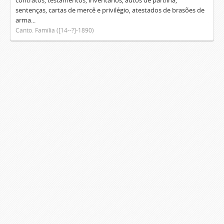
contratos, testamentos, inventários, autos de partilha,
sentenças, cartas de mercê e privilégio, atestados de brasões de
arma...
Canto. Família ([14--?]-1890)