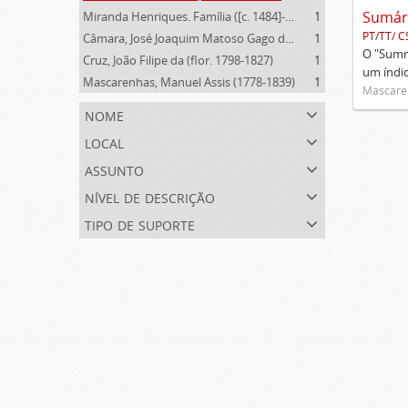
Miranda Henriques. Família ([c. 1484]-[c.1745])
1
PT/TT/ C
Câmara, José Joaquim Matoso Gago da (1775-1864)
1
O "Summa
Cruz, João Filipe da (flor. 1798-1827)
1
um índi
Mascarenhas, Manuel Assis (1778-1839)
1
Mascaren
nome
local
assunto
nível de descrição
tipo de suporte