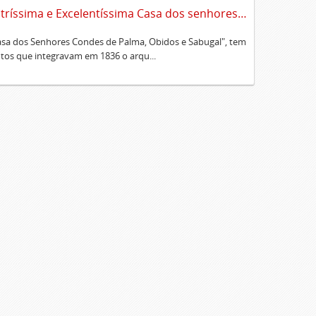
Sumário alfabético dos documentos existentes no Cartório da Ilustríssima e Excelentíssima Casa dos senhores condes de Palma, Óbidos e Sabugal
Casa dos Senhores Condes de Palma, Obidos e Sabugal", tem
os que integravam em 1836 o arqu...