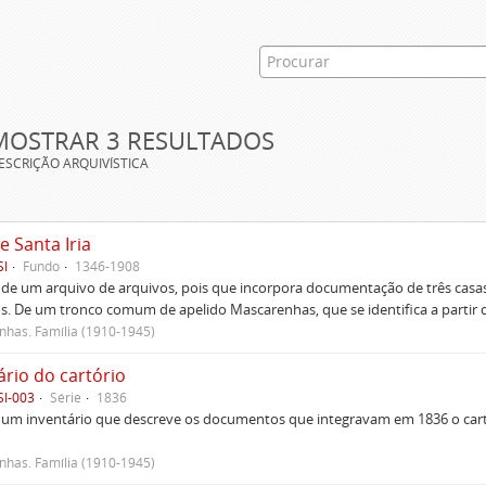
MOSTRAR 3 RESULTADOS
ESCRIÇÃO ARQUIVÍSTICA
e Santa Iria
SI
Fundo
1346-1908
 de um arquivo de arquivos, pois que incorpora documentação de três casas
s. De um tronco comum de apelido Mascarenhas, que se identifica a partir d
has. Família (1910-1945)
ário do cartório
SI-003
Série
1836
um inventário que descreve os documentos que integravam em 1836 o cartó
has. Família (1910-1945)