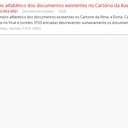
SI-003-0001
Documento simples
1836
rio alfabetico dos documentos existentes no Cartorio da Illma. e Exma. 
ce no final e contém 3153 entradas descrevendo sumariamente os document
has. Família (1910-1945)