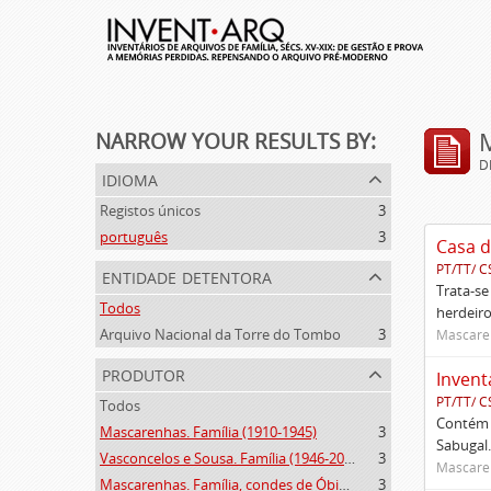
NARROW YOUR RESULTS BY:
D
idioma
Registos únicos
3
português
3
Casa d
PT/TT/ C
entidade detentora
Trata-se
Todos
herdeiro
Arquivo Nacional da Torre do Tombo
3
Mascaren
produtor
Invent
PT/TT/ C
Todos
Contém 
Mascarenhas. Família (1910-1945)
3
Sabugal.
Vasconcelos e Sousa. Família (1946-2006)
3
Mascaren
Mascarenhas. Família, condes de Óbidos, Palma e Sabugal (1669-1910)
3