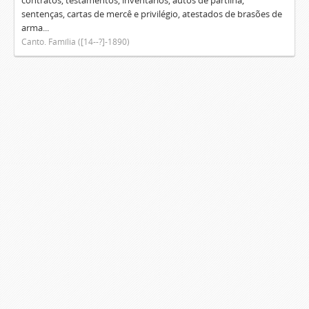
contratos, testamentos, inventários, autos de partilha,
sentenças, cartas de mercê e privilégio, atestados de brasões de
arma...
Canto. Família ([14--?]-1890)