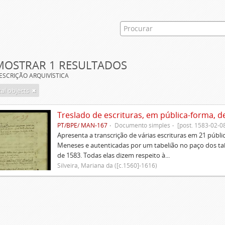
MOSTRAR 1 RESULTADOS
ESCRIÇÃO ARQUIVÍSTICA
tal objects
Treslado de escrituras, em pública-forma, d
PT/BPE/ MAN-167
Documento simples
[post. 1583-02-0
Apresenta a transcrição de várias escrituras em 21 públi
Meneses e autenticadas por um tabelião no paço dos tabe
de 1583. Todas elas dizem respeito à...
Silveira, Mariana da ([c.1560]-1616)