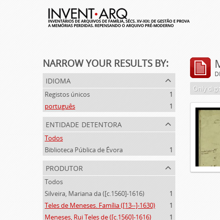
NARROW YOUR RESULTS BY:
D
idioma
Only digi
Registos únicos
1
português
1
entidade detentora
Todos
Biblioteca Pública de Évora
1
produtor
Todos
Silveira, Mariana da ([c.1560]-1616)
1
Teles de Meneses. Família ([13--]-1630)
1
Meneses, Rui Teles de ([c.1560]-1616)
1