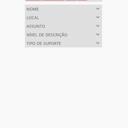
nome
local
assunto
nível de descrição
tipo de suporte