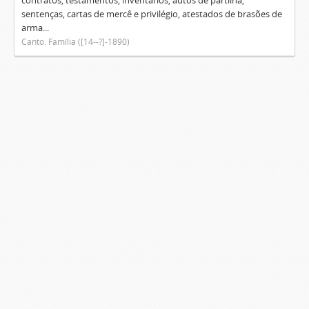
contratos, testamentos, inventários, autos de partilha,
sentenças, cartas de mercê e privilégio, atestados de brasões de
arma...
Canto. Família ([14--?]-1890)