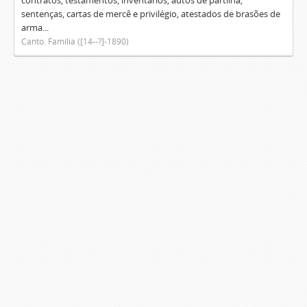
contratos, testamentos, inventários, autos de partilha,
sentenças, cartas de mercê e privilégio, atestados de brasões de
arma...
Canto. Família ([14--?]-1890)