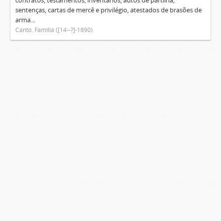
contratos, testamentos, inventários, autos de partilha,
sentenças, cartas de mercê e privilégio, atestados de brasões de
arma...
Canto. Família ([14--?]-1890)