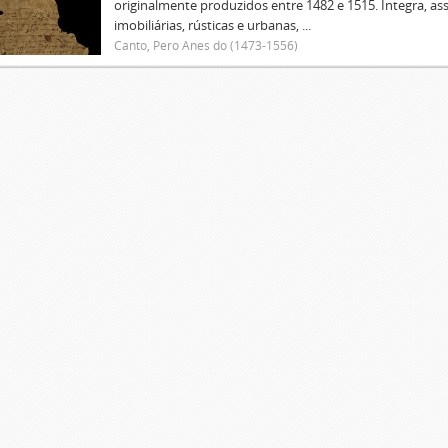
originalmente produzidos entre 1482 e 1515. Integra, as
imobiliárias, rústicas e urbanas, ...
Canto, Pero Anes do (1473-1556)