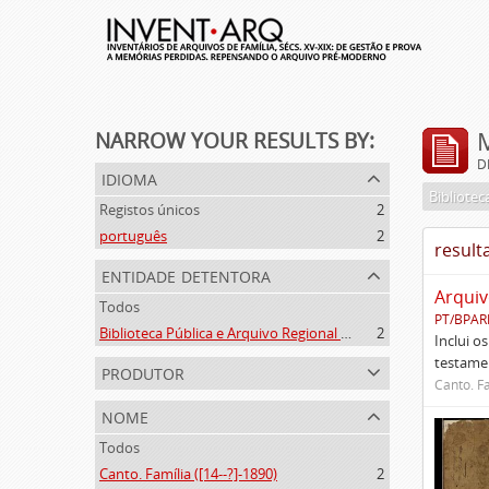
NARROW YOUR RESULTS BY:
D
idioma
Registos únicos
2
português
2
result
entidade detentora
Arquiv
Todos
PT/BPAR
Biblioteca Pública e Arquivo Regional de Ponta Delgada
2
Inclui o
testamen
produtor
Canto. Fa
nome
Todos
Canto. Família ([14--?]-1890)
2