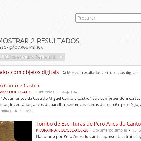
MOSTRAR 2 RESULTADOS
ESCRIÇÃO ARQUIVÍSTICA
Biblioteca Pública e Arquivo Regional de Ponta Delgada
ados com objetos digitais
Mostrar resultados com objectos digitais
o Canto e Castro
PD/ COL/CEC-ACC
Subfundos
[14--]-[18--]
s “Documentos da Casa de Miguel Canto e Castro” que compreendem cartas d
tos, inventários, autos de partilha, sentenças, cartas de mercê e privilégio,
mília ([14--?]-1890)
Tombo de Escrituras de Pero Anes do Canto
PT/BPARPD/ COL/CEC-ACC-20
Documento simples
1515
Elaborado por Pero Anes do Canto, apresenta a transcriçã