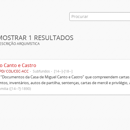
MOSTRAR 1 RESULTADOS
ESCRIÇÃO ARQUIVÍSTICA
o Canto e Castro
PD/ COL/CEC-ACC
Subfundos
[14--]-[18--]
s “Documentos da Casa de Miguel Canto e Castro” que compreendem cartas d
tos, inventários, autos de partilha, sentenças, cartas de mercê e privilégio,
mília ([14--?]-1890)