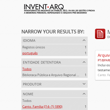
NARROW YOUR RESULTS BY:
D
idioma
Registos únicos
1
português
1
Arquiv
PT/BPAR
entidade detentora
Inclui o
Todos
testamen
Biblioteca Pública e Arquivo Regional de Ponta Delgada
1
Canto. Fa
produtor
nome
Todos
Canto. Família ([14--?]-1890)
1