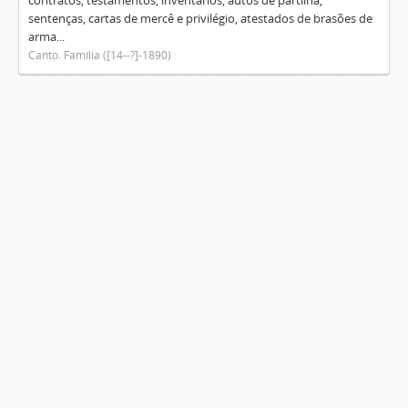
contratos, testamentos, inventários, autos de partilha,
sentenças, cartas de mercê e privilégio, atestados de brasões de
arma...
Canto. Família ([14--?]-1890)