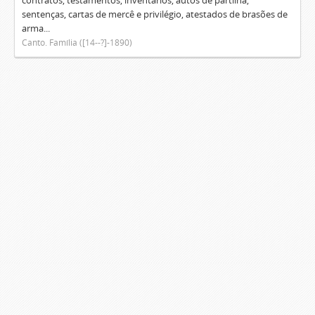
contratos, testamentos, inventários, autos de partilha,
sentenças, cartas de mercê e privilégio, atestados de brasões de
arma...
Canto. Família ([14--?]-1890)