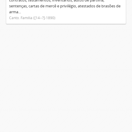
contratos, testamentos, inventários, autos de partilha,
sentenças, cartas de mercê e privilégio, atestados de brasões de
arma...
Canto. Família ([14--?]-1890)