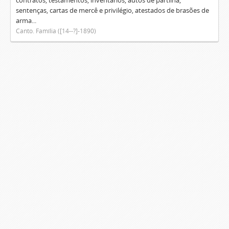
contratos, testamentos, inventários, autos de partilha,
sentenças, cartas de mercê e privilégio, atestados de brasões de
arma...
Canto. Família ([14--?]-1890)