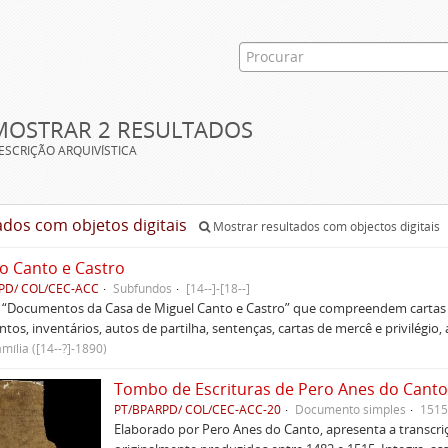
MOSTRAR 2 RESULTADOS
ESCRIÇÃO ARQUIVÍSTICA
ados com objetos digitais
Mostrar resultados com objectos digitais
o Canto e Castro
PD/ COL/CEC-ACC
Subfundos
[14--]-[18--]
s “Documentos da Casa de Miguel Canto e Castro” que compreendem cartas d
tos, inventários, autos de partilha, sentenças, cartas de mercê e privilégio,
mília ([14--?]-1890)
Tombo de Escrituras de Pero Anes do Canto
PT/BPARPD/ COL/CEC-ACC-20
Documento simples
1515
Elaborado por Pero Anes do Canto, apresenta a transcriçã