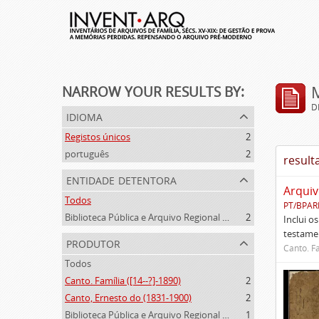
NARROW YOUR RESULTS BY:
D
idioma
Registos únicos
2
português
2
result
entidade detentora
Arquiv
Todos
PT/BPAR
Biblioteca Pública e Arquivo Regional de Ponta Delgada
2
Inclui o
testamen
produtor
Canto. Fa
Todos
Canto. Família ([14--?]-1890)
2
Canto, Ernesto do (1831-1900)
2
Biblioteca Pública e Arquivo Regional de Ponta Delgada (1841- )
1