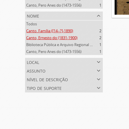
Canto, Pero Anes do (1473-1556)
1
nome
Todos
Canto. Família ([14--?]-1890)
2
Canto, Ernesto do (1831-1900)
2
Biblioteca Pública e Arquivo Regional de Ponta Delgada (1841- )
1
Canto, Pero Anes do (1473-1556)
1
local
assunto
nível de descrição
tipo de suporte