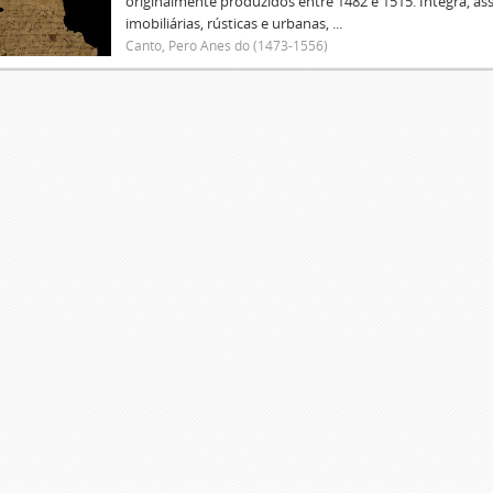
originalmente produzidos entre 1482 e 1515. Integra, as
imobiliárias, rústicas e urbanas, ...
Canto, Pero Anes do (1473-1556)