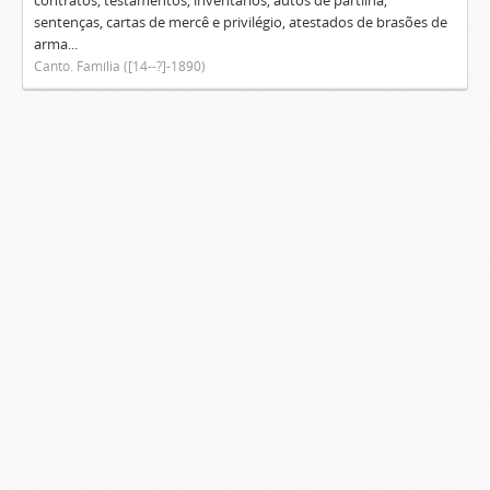
contratos, testamentos, inventários, autos de partilha,
sentenças, cartas de mercê e privilégio, atestados de brasões de
arma...
Canto. Família ([14--?]-1890)