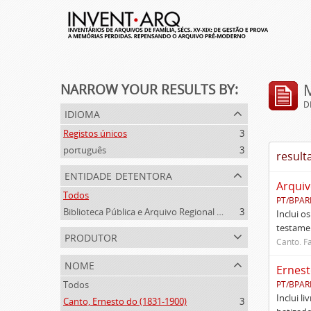
NARROW YOUR RESULTS BY:
D
idioma
Registos únicos
3
português
3
result
entidade detentora
Arquiv
Todos
PT/BPAR
Biblioteca Pública e Arquivo Regional de Ponta Delgada
3
Inclui o
testamen
produtor
Canto. Fa
nome
Ernest
Todos
PT/BPAR
Inclui l
Canto, Ernesto do (1831-1900)
3