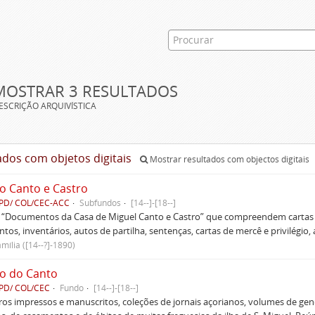
MOSTRAR 3 RESULTADOS
ESCRIÇÃO ARQUIVÍSTICA
ados com objetos digitais
Mostrar resultados com objectos digitais
o Canto e Castro
PD/ COL/CEC-ACC
Subfundos
[14--]-[18--]
s “Documentos da Casa de Miguel Canto e Castro” que compreendem cartas d
tos, inventários, autos de partilha, sentenças, cartas de mercê e privilégio,
mília ([14--?]-1890)
o do Canto
PD/ COL/CEC
Fundo
[14--]-[18--]
ivros impressos e manuscritos, coleções de jornais açorianos, volumes de gen