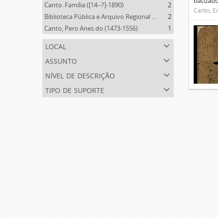
batizado
Canto. Família ([14--?]-1890)
2
Canto, E
Biblioteca Pública e Arquivo Regional de Ponta Delgada (1841- )
2
Canto, Pero Anes do (1473-1556)
1
local
assunto
nível de descrição
tipo de suporte