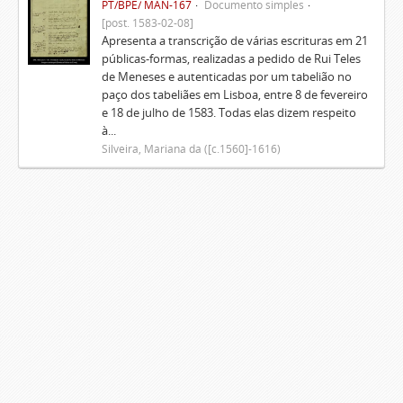
PT/BPE/ MAN-167
Documento simples
[post. 1583-02-08]
Apresenta a transcrição de várias escrituras em 21
públicas-formas, realizadas a pedido de Rui Teles
de Meneses e autenticadas por um tabelião no
paço dos tabeliães em Lisboa, entre 8 de fevereiro
e 18 de julho de 1583. Todas elas dizem respeito
à...
Silveira, Mariana da ([c.1560]-1616)