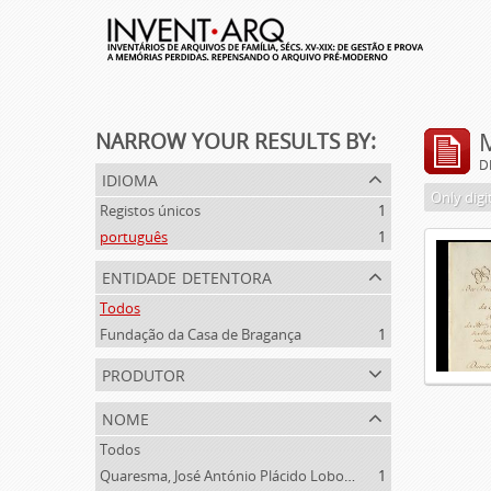
NARROW YOUR RESULTS BY:
D
idioma
Only digi
Registos únicos
1
português
1
entidade detentora
Todos
Fundação da Casa de Bragança
1
produtor
nome
Todos
Quaresma, José António Plácido Lobo da Silveira (1769-1844)
1