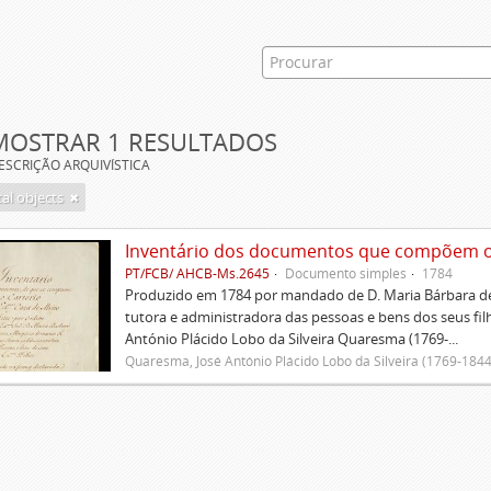
MOSTRAR 1 RESULTADOS
ESCRIÇÃO ARQUIVÍSTICA
tal objects
Inventário dos documentos que compõem o c
PT/FCB/ AHCB-Ms.2645
Documento simples
1784
Produzido em 1784 por mandado de D. Maria Bárbara de
tutora e administradora das pessoas e bens dos seus fi
António Plácido Lobo da Silveira Quaresma (1769-...
Quaresma, José António Plácido Lobo da Silveira (1769-1844