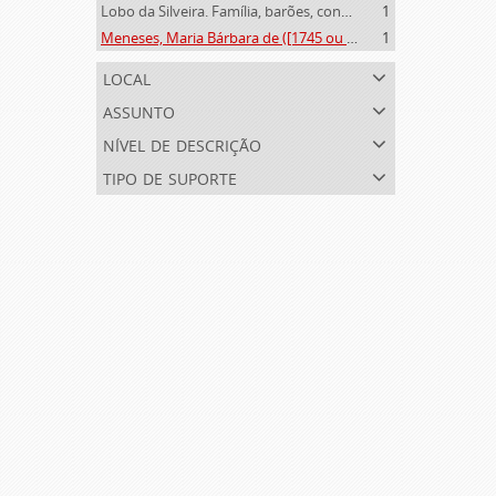
Lobo da Silveira. Família, barões, condes e marqueses de Alvito (1475-1910)
1
Meneses, Maria Bárbara de ([1745 ou 1751]-[post. 1784])
1
local
assunto
nível de descrição
tipo de suporte