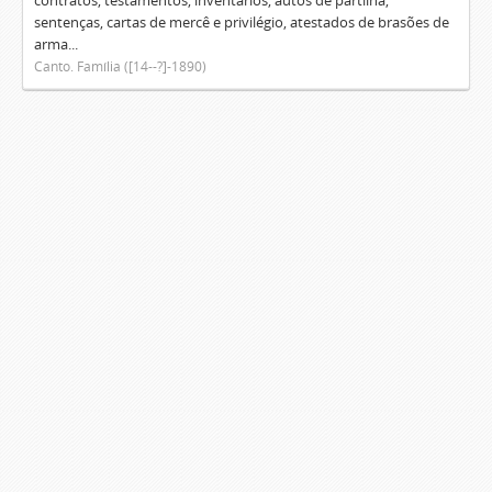
contratos, testamentos, inventários, autos de partilha,
sentenças, cartas de mercê e privilégio, atestados de brasões de
arma...
Canto. Família ([14--?]-1890)