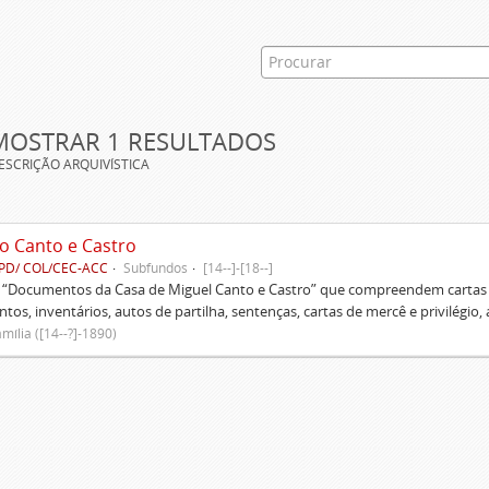
MOSTRAR 1 RESULTADOS
ESCRIÇÃO ARQUIVÍSTICA
o Canto e Castro
PD/ COL/CEC-ACC
Subfundos
[14--]-[18--]
s “Documentos da Casa de Miguel Canto e Castro” que compreendem cartas d
tos, inventários, autos de partilha, sentenças, cartas de mercê e privilégio,
mília ([14--?]-1890)