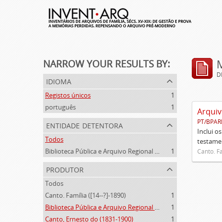
NARROW YOUR RESULTS BY:
D
idioma
Registos únicos
1
português
1
Arquiv
PT/BPAR
entidade detentora
Inclui o
Todos
testamen
Biblioteca Pública e Arquivo Regional de Ponta Delgada
1
Canto. Fa
produtor
Todos
Canto. Família ([14--?]-1890)
1
Biblioteca Pública e Arquivo Regional de Ponta Delgada (1841- )
1
Canto, Ernesto do (1831-1900)
1