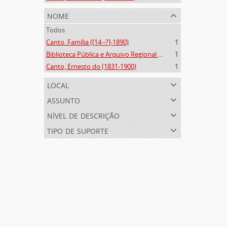
nome
Todos
Canto. Família ([14--?]-1890)
1
Biblioteca Pública e Arquivo Regional de Ponta Delgada (1841- )
1
Canto, Ernesto do (1831-1900)
1
local
assunto
nível de descrição
tipo de suporte