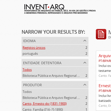
NARROW YOUR RESULTS BY:
D
idioma
Registos únicos
2
português
2
Arquiv
PT/BPAR
entidade detentora
Inclui o
Todos
testamen
Biblioteca Pública e Arquivo Regional de Ponta Delgada
2
Canto. Fa
produtor
Ernest
PT/BPAR
Todos
Inclui l
Biblioteca Pública e Arquivo Regional de Ponta Delgada (1841- )
2
batizado
Canto, Ernesto do (1831-1900)
2
Canto, E
Canto. Família ([14--?]-1890)
1