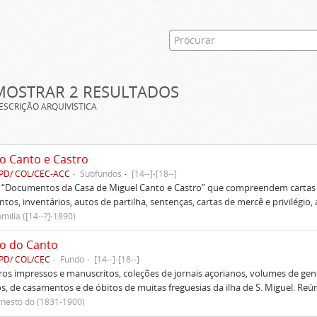
MOSTRAR 2 RESULTADOS
ESCRIÇÃO ARQUIVÍSTICA
o Canto e Castro
PD/ COL/CEC-ACC
Subfundos
[14--]-[18--]
s “Documentos da Casa de Miguel Canto e Castro” que compreendem cartas d
tos, inventários, autos de partilha, sentenças, cartas de mercê e privilégio,
mília ([14--?]-1890)
o do Canto
PD/ COL/CEC
Fundo
[14--]-[18--]
ivros impressos e manuscritos, coleções de jornais açorianos, volumes de gen
s, de casamentos e de óbitos de muitas freguesias da ilha de S. Miguel. Re
rnesto do (1831-1900)