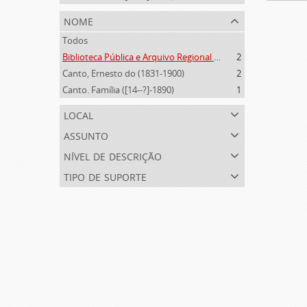
nome
Todos
Biblioteca Pública e Arquivo Regional de Ponta Delgada (1841- )
2
Canto, Ernesto do (1831-1900)
2
Canto. Família ([14--?]-1890)
1
local
assunto
nível de descrição
tipo de suporte