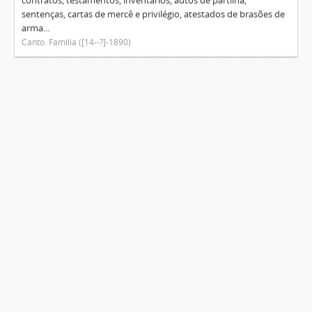
contratos, testamentos, inventários, autos de partilha,
sentenças, cartas de mercê e privilégio, atestados de brasões de
arma...
Canto. Família ([14--?]-1890)