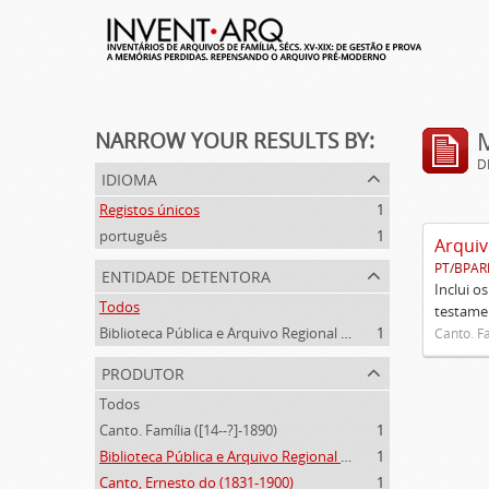
NARROW YOUR RESULTS BY:
D
idioma
Registos únicos
1
português
1
Arquiv
PT/BPAR
entidade detentora
Inclui o
Todos
testamen
Biblioteca Pública e Arquivo Regional de Ponta Delgada
1
Canto. Fa
produtor
Todos
Canto. Família ([14--?]-1890)
1
Biblioteca Pública e Arquivo Regional de Ponta Delgada (1841- )
1
Canto, Ernesto do (1831-1900)
1