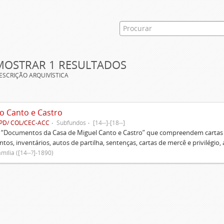
MOSTRAR 1 RESULTADOS
ESCRIÇÃO ARQUIVÍSTICA
o Canto e Castro
PD/ COL/CEC-ACC
Subfundos
[14--]-[18--]
s “Documentos da Casa de Miguel Canto e Castro” que compreendem cartas d
tos, inventários, autos de partilha, sentenças, cartas de mercê e privilégio,
mília ([14--?]-1890)