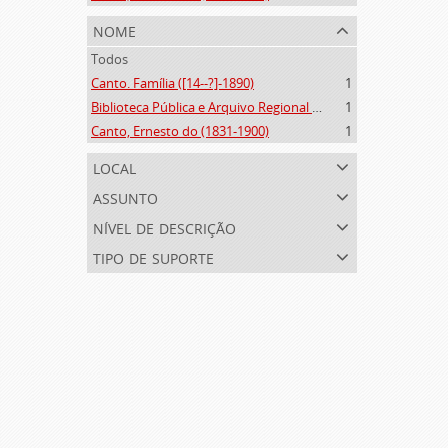
nome
Todos
Canto. Família ([14--?]-1890)
1
Biblioteca Pública e Arquivo Regional de Ponta Delgada (1841- )
1
Canto, Ernesto do (1831-1900)
1
local
assunto
nível de descrição
tipo de suporte