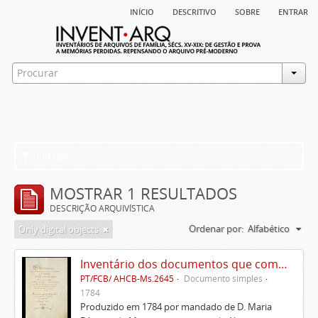
início
descritivo
sobre
entrar
Filtros
MOSTRAR 1 RESULTADOS
DESCRIÇÃO ARQUIVÍSTICA
Ordenar por:
Alfabético
Only digital objects
Inventário dos documentos que compõem o cartório da Casa de Alvito
PT/FCB/ AHCB-Ms.2645
Documento simples
1784
Produzido em 1784 por mandado de D. Maria