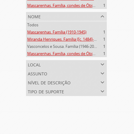
Mascarenhas. Família, condes de Óbidos, Palma e Sabugal (1669-1910)
1
nome
Todos
Mascarenhas. Família (1910-1945)
1
Miranda Henriques. Família ([c. 1484]-[c.1745])
1
Vasconcelos e Sousa. Família (1946-2006)
1
Mascarenhas. Família, condes de Óbidos, Palma e Sabugal (1669-1910)
1
local
assunto
nível de descrição
tipo de suporte