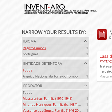
NARROW YOUR RESULTS BY:
D
idioma
Registos únicos
1
português
1
Casa d
PT/TT/ C
entidade detentora
Trata-se
Todos
herdeiro
Arquivo Nacional da Torre do Tombo
1
Mascaren
produtor
Todos
Mascarenhas. Família (1910-1945)
1
Miranda Henriques. Família ([c. 1484]-[c.1745])
1
Vasconcelos e Sousa. Família (1946-2006)
1