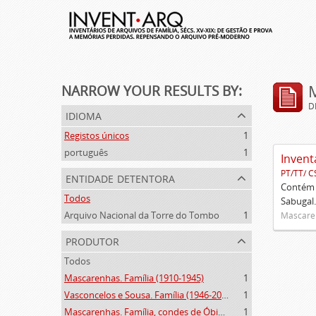
NARROW YOUR RESULTS BY:
D
idioma
Registos únicos
1
português
1
Invent
PT/TT/ C
entidade detentora
Contém 
Todos
Sabugal.
Arquivo Nacional da Torre do Tombo
1
Mascaren
produtor
Todos
Mascarenhas. Família (1910-1945)
1
Vasconcelos e Sousa. Família (1946-2006)
1
Mascarenhas. Família, condes de Óbidos, Palma e Sabugal (1669-1910)
1