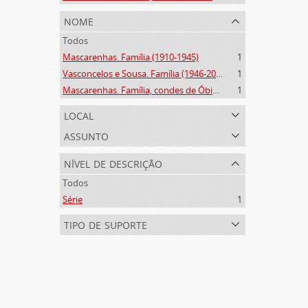
nome
Todos
Mascarenhas. Família (1910-1945)
1
Vasconcelos e Sousa. Família (1946-2006)
1
Mascarenhas. Família, condes de Óbidos, Palma e Sabugal (1669-1910)
1
local
assunto
nível de descrição
Todos
Série
1
tipo de suporte