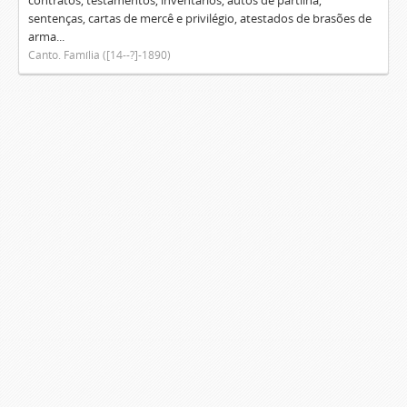
contratos, testamentos, inventários, autos de partilha,
sentenças, cartas de mercê e privilégio, atestados de brasões de
arma...
Canto. Família ([14--?]-1890)