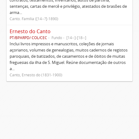
contratos, testamentos, inventários, autos de partilha,
sentenças, cartas de mercê e privilégio, atestados de brasões de
arma...
Canto. Família ([14--?]-1890)
Ernesto do Canto
PT/BPARPD/ COL/CEC
Fundo
[14--]-[18--]
Inclui livros impressos e manuscritos, coleções de jornais
açorianos, volumes de genealogias, muitos cadernos de registos
paroquiais, de batizados, de casamentos e de óbitos de muitas
freguesias da ilha de S. Miguel. Reúne documentação de outros
a...
Canto, Ernesto do (1831-1900)