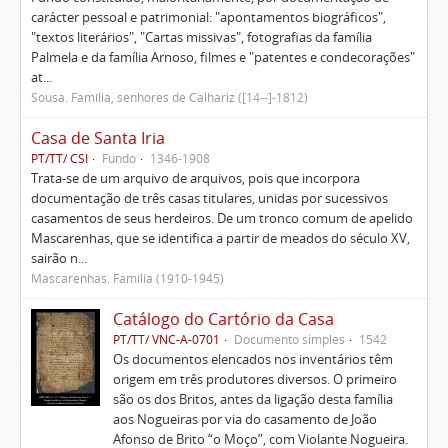
carácter pessoal e patrimonial: "apontamentos biográficos",
"textos literários", "Cartas missivas", fotografias da família
Palmela e da família Arnoso, filmes e "patentes e condecorações"
at...
Sousa. Família, senhores de Calhariz ([14--]-1812)
Casa de Santa Iria
PT/TT/ CSI
Fundo
1346-1908
Trata-se de um arquivo de arquivos, pois que incorpora
documentação de três casas titulares, unidas por sucessivos
casamentos de seus herdeiros. De um tronco comum de apelido
Mascarenhas, que se identifica a partir de meados do século XV,
sairão n...
Mascarenhas. Família (1910-1945)
Catálogo do Cartório da Casa
PT/TT/ VNC-A-0701
Documento simples
1542
Os documentos elencados nos inventários têm
origem em três produtores diversos. O primeiro
são os dos Britos, antes da ligação desta família
aos Nogueiras por via do casamento de João
Afonso de Brito “o Moço”, com Violante Nogueira.