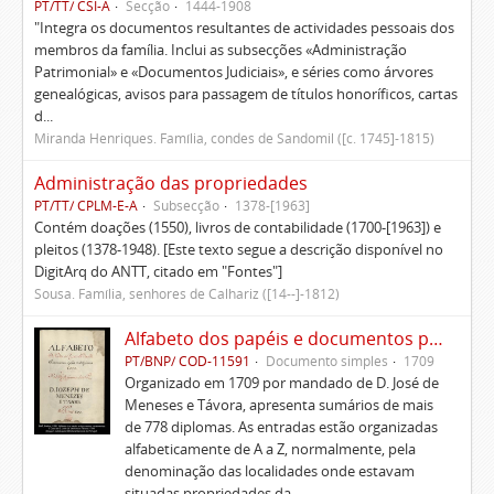
PT/TT/ CSI-A
Secção
1444-1908
"Integra os documentos resultantes de actividades pessoais dos
membros da família. Inclui as subsecções «Administração
Patrimonial» e «Documentos Judiciais», e séries como árvores
genealógicas, avisos para passagem de títulos honoríficos, cartas
d...
Miranda Henriques. Família, condes de Sandomil ([c. 1745]-1815)
Administração das propriedades
PT/TT/ CPLM-E-A
Subsecção
1378-[1963]
Contém doações (1550), livros de contabilidade (1700-[1963]) e
pleitos (1378-1948). [Este texto segue a descrição disponível no
DigitArq do ANTT, citado em "Fontes"]
Sousa. Família, senhores de Calhariz ([14--]-1812)
Alfabeto dos papéis e documentos pertencentes à Casa de D. José de Meneses e Távora
PT/BNP/ COD-11591
Documento simples
1709
Organizado em 1709 por mandado de D. José de
Meneses e Távora, apresenta sumários de mais
de 778 diplomas. As entradas estão organizadas
alfabeticamente de A a Z, normalmente, pela
denominação das localidades onde estavam
situadas propriedades da ...