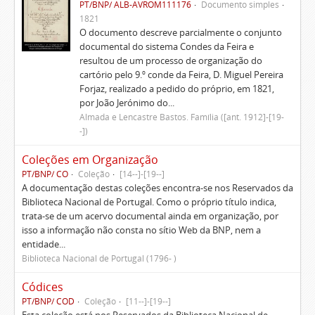
PT/BNP/ ALB-AVROM111176
Documento simples
1821
O documento descreve parcialmente o conjunto
documental do sistema Condes da Feira e
resultou de um processo de organização do
cartório pelo 9.º conde da Feira, D. Miguel Pereira
Forjaz, realizado a pedido do próprio, em 1821,
por João Jerónimo do...
Almada e Lencastre Bastos. Família ([ant. 1912]-[19-
-])
Coleções em Organização
PT/BNP/ CO
Coleção
[14--]-[19--]
A documentação destas coleções encontra-se nos Reservados da
Biblioteca Nacional de Portugal. Como o próprio título indica,
trata-se de um acervo documental ainda em organização, por
isso a informação não consta no sítio Web da BNP, nem a
entidade...
Biblioteca Nacional de Portugal (1796- )
Códices
PT/BNP/ COD
Coleção
[11--]-[19--]