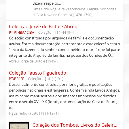
Dizem respeito...
Lima Brito Nogueira Vasconcelos. Família, viscondes
de Vila Nova de Cerveira (1476-1790)
Colecção Jorge de Brito e Abreu
PT PT/JBA/ CJBA
Coleção
[14--]-[19--]
Colecção constituída por arquivos de família e documentação
avulsa. Entre a documentação pertencente a esta colecção está o
"Livro da fazenda do senhor conde meirinho-mor..." que foi parte
integrante do Arquivo de família, na posse dos Condes de Ó...
Abreu, Jorge de Brito e (1949- )
Coleção Fausto Figueiredo
PT/BP/ FF
Coleção
[14--]-[19--]
É essencialmente constituída por monografias e publicações
periódicas nacionais e estrangeiras. Contém ainda Livros Antigos,
assim como manuscritos e documentos impressos produzidos
entre o século XV e XX (forais, documentação da Casa de Soure,
e...
Figueiredo, Fausto (1911-1971)
Coleção dos Tombos, Livros do Celeiro, Escrituras, Documentos e títulos pertencentes ao Morgado de Freiriz e de Penegate