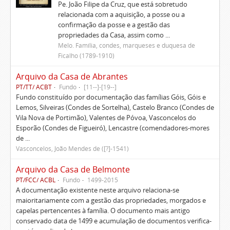
Pe. João Filipe da Cruz, que está sobretudo
relacionada com a aquisição, a posse ou a
confirmação da posse e a gestão das
propriedades da Casa, assim como ...
Melo. Família, condes, marqueses e duquesa de
Ficalho (1789-1910)
Arquivo da Casa de Abrantes
PT/TT/ ACBT
Fundo
[11--]-[19--]
Fundo constituído por documentação das famílias Góis, Góis e
Lemos, Silveiras (Condes de Sortelha), Castelo Branco (Condes de
Vila Nova de Portimão), Valentes de Póvoa, Vasconcelos do
Esporão (Condes de Figueiró), Lencastre (comendadores-mores
de ...
Vasconcelos, João Mendes de ([?]-1541)
Arquivo da Casa de Belmonte
PT/FCC/ ACBL
Fundo
1499-2015
A documentação existente neste arquivo relaciona-se
maioritariamente com a gestão das propriedades, morgados e
capelas pertencentes à família. O documento mais antigo
conservado data de 1499 e acumulação de documentos verifica-