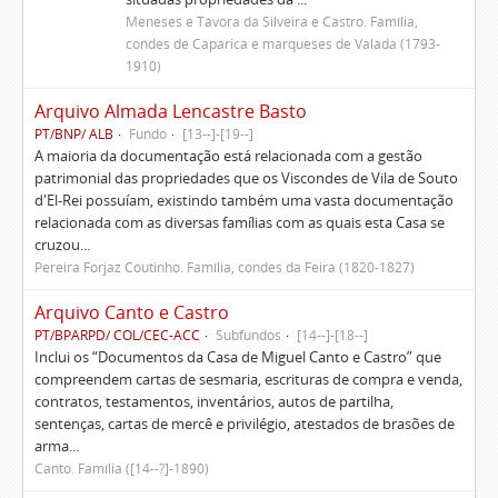
Meneses e Távora da Silveira e Castro. Família,
condes de Caparica e marqueses de Valada (1793-
1910)
Arquivo Almada Lencastre Basto
PT/BNP/ ALB
Fundo
[13--]-[19--]
A maioria da documentação está relacionada com a gestão
patrimonial das propriedades que os Viscondes de Vila de Souto
d'El-Rei possuíam, existindo também uma vasta documentação
relacionada com as diversas famílias com as quais esta Casa se
cruzou...
Pereira Forjaz Coutinho. Família, condes da Feira (1820-1827)
Arquivo Canto e Castro
PT/BPARPD/ COL/CEC-ACC
Subfundos
[14--]-[18--]
Inclui os “Documentos da Casa de Miguel Canto e Castro” que
compreendem cartas de sesmaria, escrituras de compra e venda,
contratos, testamentos, inventários, autos de partilha,
sentenças, cartas de mercê e privilégio, atestados de brasões de
arma...
Canto. Família ([14--?]-1890)