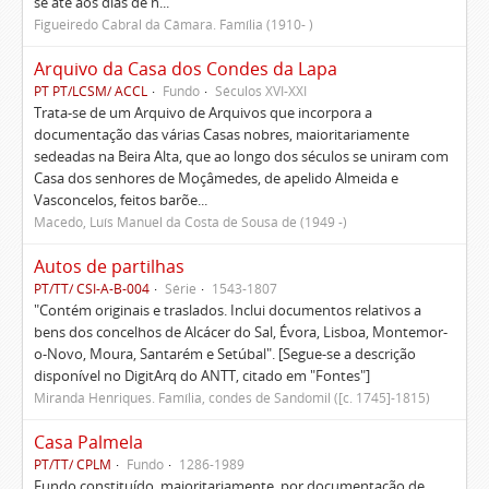
se até aos dias de h...
Figueiredo Cabral da Câmara. Família (1910- )
Arquivo da Casa dos Condes da Lapa
PT PT/LCSM/ ACCL
Fundo
Séculos XVI-XXI
Trata-se de um Arquivo de Arquivos que incorpora a
documentação das várias Casas nobres, maioritariamente
sedeadas na Beira Alta, que ao longo dos séculos se uniram com
Casa dos senhores de Moçâmedes, de apelido Almeida e
Vasconcelos, feitos barõe...
Macedo, Luís Manuel da Costa de Sousa de (1949 -)
Autos de partilhas
PT/TT/ CSI-A-B-004
Série
1543-1807
"Contém originais e traslados. Inclui documentos relativos a
bens dos concelhos de Alcácer do Sal, Évora, Lisboa, Montemor-
o-Novo, Moura, Santarém e Setúbal". [Segue-se a descrição
disponível no DigitArq do ANTT, citado em "Fontes"]
Miranda Henriques. Família, condes de Sandomil ([c. 1745]-1815)
Casa Palmela
PT/TT/ CPLM
Fundo
1286-1989
Fundo constituído, maioritariamente, por documentação de