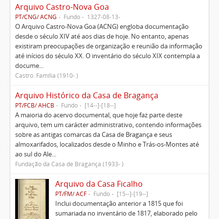
Arquivo Castro-Nova Goa
PT/CNG/ ACNG
Fundo
1327-08-13-
O Arquivo Castro-Nova Goa (ACNG) engloba documentação
desde o século XIV até aos dias de hoje. No entanto, apenas
existiram preocupações de organização e reunião da informação
até inícios do século XX. O inventário do século XIX contempla a
docume...
Castro. Família (1910- )
Arquivo Histórico da Casa de Bragança
PT/FCB/ AHCB
Fundo
[14--]-[18--]
A maioria do acervo documental, que hoje faz parte deste
arquivo, tem um carácter administrativo, contendo informações
sobre as antigas comarcas da Casa de Bragança e seus
almoxarifados, localizados desde o Minho e Trás-os-Montes até
ao sul do Ale...
Fundação da Casa de Bragança (1933- )
Arquivo da Casa Ficalho
PT/FM/ ACF
Fundo
[15--]-[19--]
Inclui documentação anterior a 1815 que foi
sumariada no inventário de 1817, elaborado pelo