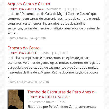
Arquivo Canto e Castro
PT/BPARPD/ COL/CEC-ACC
Subfundos
[14--]-[18--]
Inclui os “Documentos da Casa de Miguel Canto e Castro” que
compreendem cartas de sesmaria, escrituras de compra e venda,
contratos, testamentos, inventários, autos de partilha,
sentenças, cartas de mercê e privilégio, atestados de brasões de
arma...
Canto. Família ([14--?]-1890)
Ernesto do Canto
PT/BPARPD/ COL/CEC
Fundo
[14--]-[18--]
Inclui livros impressos e manuscritos, coleções de jornais
açorianos, volumes de genealogias, muitos cadernos de registos
paroquiais, de batizados, de casamentos e de óbitos de muitas
freguesias da ilha de S. Miguel. Reúne documentação de outros
a...
Canto, Ernesto do (1831-1900)
Tombo de Escrituras de Pero Anes do Canto
PT/BPARPD/ COL/CEC-ACC-20
Documento simples
1515
Elaborado por Pero Anes do Canto, apresenta a