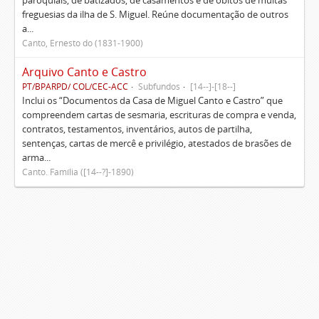
paroquiais, de batizados, de casamentos e de óbitos de muitas
freguesias da ilha de S. Miguel. Reúne documentação de outros
a...
Canto, Ernesto do (1831-1900)
Arquivo Canto e Castro
PT/BPARPD/ COL/CEC-ACC
Subfundos
[14--]-[18--]
Inclui os “Documentos da Casa de Miguel Canto e Castro” que
compreendem cartas de sesmaria, escrituras de compra e venda,
contratos, testamentos, inventários, autos de partilha,
sentenças, cartas de mercê e privilégio, atestados de brasões de
arma...
Canto. Família ([14--?]-1890)