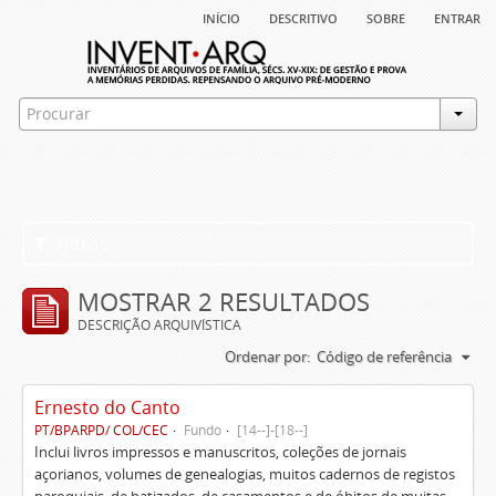
início
descritivo
sobre
entrar
Filtros
MOSTRAR 2 RESULTADOS
DESCRIÇÃO ARQUIVÍSTICA
Ordenar por:
Código de referência
Ernesto do Canto
PT/BPARPD/ COL/CEC
Fundo
[14--]-[18--]
Inclui livros impressos e manuscritos, coleções de jornais
açorianos, volumes de genealogias, muitos cadernos de registos