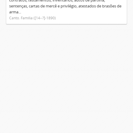
contratos, testamentos, inventários, autos de partilha,
sentenças, cartas de mercê e privilégio, atestados de brasões de
arma...
Canto. Família ([14--?]-1890)