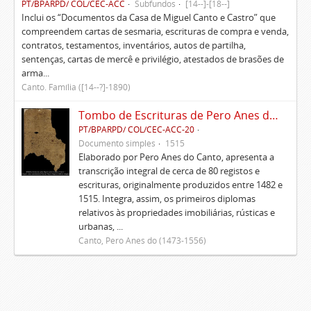
PT/BPARPD/ COL/CEC-ACC
Subfundos
[14--]-[18--]
Inclui os “Documentos da Casa de Miguel Canto e Castro” que
compreendem cartas de sesmaria, escrituras de compra e venda,
contratos, testamentos, inventários, autos de partilha,
sentenças, cartas de mercê e privilégio, atestados de brasões de
arma...
Canto. Família ([14--?]-1890)
Tombo de Escrituras de Pero Anes do Canto
PT/BPARPD/ COL/CEC-ACC-20
Documento simples
1515
Elaborado por Pero Anes do Canto, apresenta a
transcrição integral de cerca de 80 registos e
escrituras, originalmente produzidos entre 1482 e
1515. Integra, assim, os primeiros diplomas
relativos às propriedades imobiliárias, rústicas e
urbanas, ...
Canto, Pero Anes do (1473-1556)