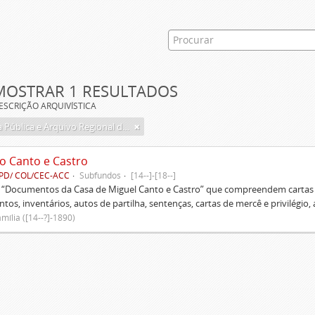
MOSTRAR 1 RESULTADOS
ESCRIÇÃO ARQUIVÍSTICA
Biblioteca Pública e Arquivo Regional de Ponta Delgada
o Canto e Castro
PD/ COL/CEC-ACC
Subfundos
[14--]-[18--]
s “Documentos da Casa de Miguel Canto e Castro” que compreendem cartas d
tos, inventários, autos de partilha, sentenças, cartas de mercê e privilégio,
mília ([14--?]-1890)