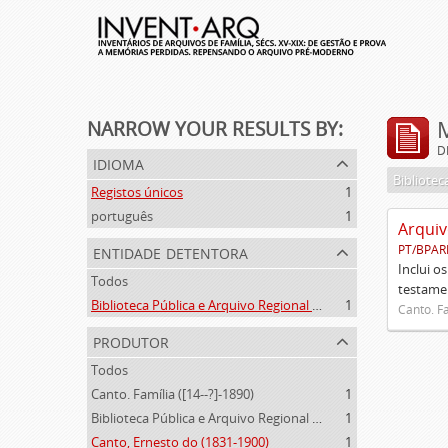
NARROW YOUR RESULTS BY:
D
idioma
Registos únicos
1
português
1
Arquiv
entidade detentora
PT/BPAR
Inclui o
Todos
testamen
Biblioteca Pública e Arquivo Regional de Ponta Delgada
1
Canto. Fa
produtor
Todos
Canto. Família ([14--?]-1890)
1
Biblioteca Pública e Arquivo Regional de Ponta Delgada (1841- )
1
Canto, Ernesto do (1831-1900)
1