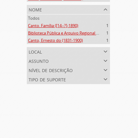
nome
Todos
Canto. Família ([14--?]-1890)
1
Biblioteca Pública e Arquivo Regional de Ponta Delgada (1841- )
1
Canto, Ernesto do (1831-1900)
1
local
assunto
nível de descrição
tipo de suporte