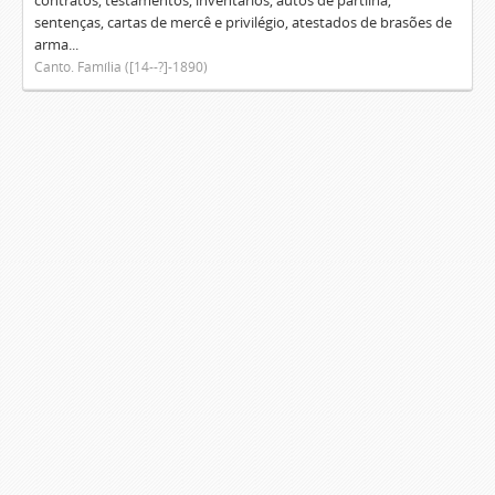
contratos, testamentos, inventários, autos de partilha,
sentenças, cartas de mercê e privilégio, atestados de brasões de
arma...
Canto. Família ([14--?]-1890)