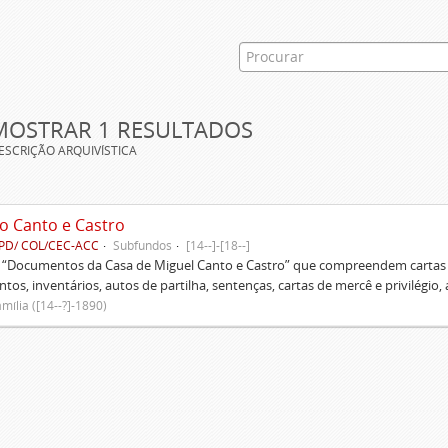
MOSTRAR 1 RESULTADOS
ESCRIÇÃO ARQUIVÍSTICA
o Canto e Castro
PD/ COL/CEC-ACC
Subfundos
[14--]-[18--]
s “Documentos da Casa de Miguel Canto e Castro” que compreendem cartas d
tos, inventários, autos de partilha, sentenças, cartas de mercê e privilégio,
mília ([14--?]-1890)