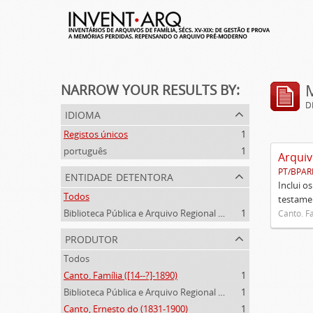
NARROW YOUR RESULTS BY:
D
idioma
Registos únicos
1
português
1
Arquiv
PT/BPAR
entidade detentora
Inclui o
Todos
testamen
Biblioteca Pública e Arquivo Regional de Ponta Delgada
1
Canto. Fa
produtor
Todos
Canto. Família ([14--?]-1890)
1
Biblioteca Pública e Arquivo Regional de Ponta Delgada (1841- )
1
Canto, Ernesto do (1831-1900)
1