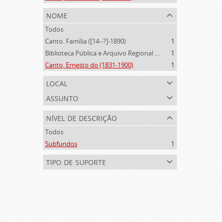
nome
Todos
Canto. Família ([14--?]-1890)
1
Biblioteca Pública e Arquivo Regional de Ponta Delgada (1841- )
1
Canto, Ernesto do (1831-1900)
1
local
assunto
nível de descrição
Todos
Subfundos
1
tipo de suporte