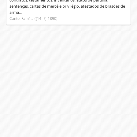
contratos, testamentos, inventários, autos de partilha,
sentenças, cartas de mercê e privilégio, atestados de brasões de
arma...
Canto. Família ([14--?]-1890)