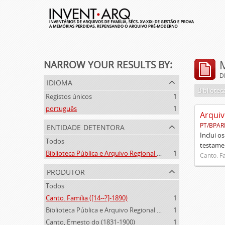
NARROW YOUR RESULTS BY:
D
idioma
Registos únicos
1
português
1
Arquiv
entidade detentora
PT/BPAR
Inclui o
Todos
testamen
Biblioteca Pública e Arquivo Regional de Ponta Delgada
1
Canto. Fa
produtor
Todos
Canto. Família ([14--?]-1890)
1
Biblioteca Pública e Arquivo Regional de Ponta Delgada (1841- )
1
Canto, Ernesto do (1831-1900)
1