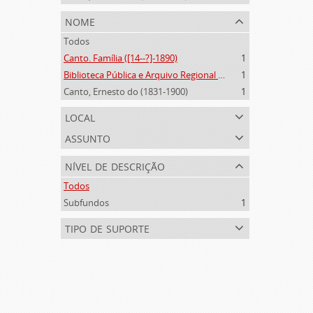
nome
Todos
Canto. Família ([14--?]-1890)
1
Biblioteca Pública e Arquivo Regional de Ponta Delgada (1841- )
1
Canto, Ernesto do (1831-1900)
1
local
assunto
nível de descrição
Todos
Subfundos
1
tipo de suporte