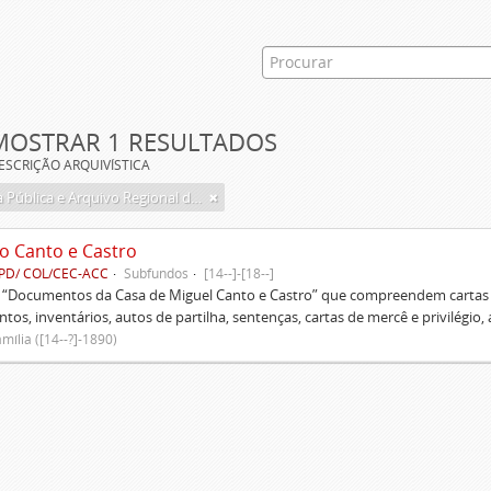
MOSTRAR 1 RESULTADOS
ESCRIÇÃO ARQUIVÍSTICA
Biblioteca Pública e Arquivo Regional de Ponta Delgada
o Canto e Castro
PD/ COL/CEC-ACC
Subfundos
[14--]-[18--]
s “Documentos da Casa de Miguel Canto e Castro” que compreendem cartas d
tos, inventários, autos de partilha, sentenças, cartas de mercê e privilégio,
mília ([14--?]-1890)