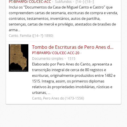
PT/BPARPD/ COL/CEC-ACC
Subfundos
[14--]-[18--]
Inclui os “Documentos da Casa de Miguel Canto e Castro” que
compreendem cartas de sesmaria, escrituras de compra e venda,
contratos, testamentos, inventários, autos de partilha,
sentenças, cartas de mercê e privilégio, atestados de brasões de
arma...
Canto. Família ([14--?]-1890)
Tombo de Escrituras de Pero Anes do Canto
PT/BPARPD/ COL/CEC-ACC-20
Documento simples
1515
Elaborado por Pero Anes do Canto, apresenta a
transcrição integral de cerca de 80 registos e
escrituras, originalmente produzidos entre 1482 e
1515. Integra, assim, os primeiros diplomas
relativos às propriedades imobiliárias, rústicas e
urbanas, ...
Canto, Pero Anes do (1473-1556)