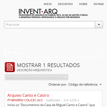
início
descritivo
sobre
entrar
Filtros
MOSTRAR 1 RESULTADOS
DESCRIÇÃO ARQUIVÍSTICA
Biblioteca Pública e Arquivo Regional de Ponta Delgada
Ordenar por:
Código de referência
Arquivo Canto e Castro
PT/BPARPD/ COL/CEC-ACC
Subfundos
[14--]-[18--]
Inclui os “Documentos da Casa de Miguel Canto e Castro” que