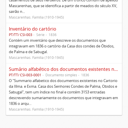
casamentos de seus herdeiros. De um tronco comum de apelido
Mascarenhas, que se identifica a partir de meados do século XV,
sairão n...
Mascarenhas. Família (1910-1945)
Inventário do cartório
PT/TT/ CSI-003
Série
1836
Contém um inventário que descreve os documentos que
integravam em 1836 o cartório da Casa dos condes de Óbidos,
de Palma e de Sabugal.
Mascarenhas. Família (1910-1945)
Sumário alfabético dos documentos existentes no Cartório da Ilustríssima e Excelentíssima Casa dos senhores condes de Palma, Óbidos e Sabugal
PT/TT/ CSI-003-0001
Documento simples
1836
O "Summario alfabetico dos documentos existentes no Cartorio
da Illma. e Exma. Casa dos Senhores Condes de Palma, Obidos e
Sabugal", tem um índice no final e contém 3153 entradas
descrevendo sumariamente os documentos que integravam em
1836 o arqu...
Mascarenhas. Família (1910-1945)