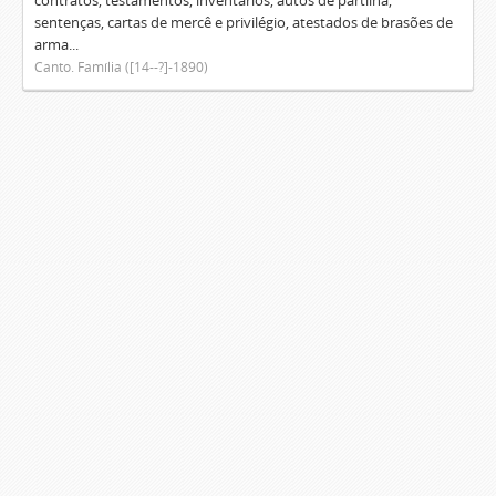
contratos, testamentos, inventários, autos de partilha,
sentenças, cartas de mercê e privilégio, atestados de brasões de
arma...
Canto. Família ([14--?]-1890)