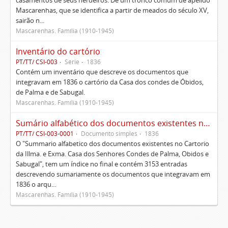
casamentos de seus herdeiros. De um tronco comum de apelido
Mascarenhas, que se identifica a partir de meados do século XV,
sairão n...
Mascarenhas. Família (1910-1945)
Inventário do cartório
PT/TT/ CSI-003
Série
1836
Contém um inventário que descreve os documentos que
integravam em 1836 o cartório da Casa dos condes de Óbidos,
de Palma e de Sabugal.
Mascarenhas. Família (1910-1945)
Sumário alfabético dos documentos existentes no Cartório da Ilustríssima e Excelentíssima Casa dos senhores condes de Palma, Óbidos e Sabugal
PT/TT/ CSI-003-0001
Documento simples
1836
O "Summario alfabetico dos documentos existentes no Cartorio
da Illma. e Exma. Casa dos Senhores Condes de Palma, Obidos e
Sabugal", tem um índice no final e contém 3153 entradas
descrevendo sumariamente os documentos que integravam em
1836 o arqu...
Mascarenhas. Família (1910-1945)