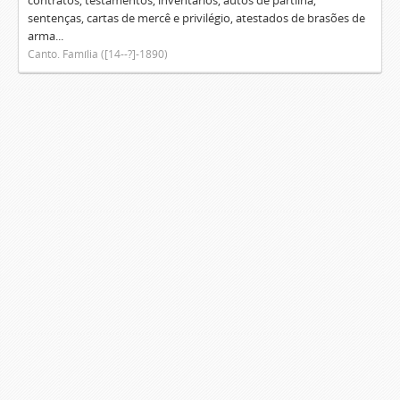
contratos, testamentos, inventários, autos de partilha,
sentenças, cartas de mercê e privilégio, atestados de brasões de
arma...
Canto. Família ([14--?]-1890)