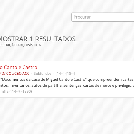
MOSTRAR 1 RESULTADOS
ESCRIÇÃO ARQUIVÍSTICA
o Canto e Castro
PD/ COL/CEC-ACC
Subfundos
[14--]-[18--]
s “Documentos da Casa de Miguel Canto e Castro” que compreendem cartas d
tos, inventários, autos de partilha, sentenças, cartas de mercê e privilégio,
mília ([14--?]-1890)