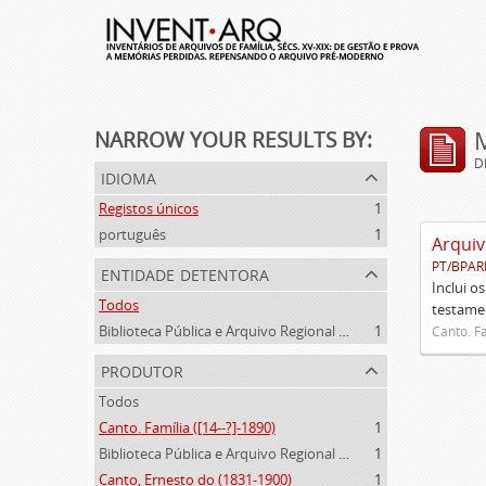
NARROW YOUR RESULTS BY:
D
idioma
Registos únicos
1
português
1
Arquiv
PT/BPAR
entidade detentora
Inclui o
Todos
testamen
Biblioteca Pública e Arquivo Regional de Ponta Delgada
1
Canto. Fa
produtor
Todos
Canto. Família ([14--?]-1890)
1
Biblioteca Pública e Arquivo Regional de Ponta Delgada (1841- )
1
Canto, Ernesto do (1831-1900)
1