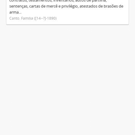
contratos, testamentos, inventários, autos de partilha,
sentenças, cartas de mercê e privilégio, atestados de brasões de
arma...
Canto. Família ([14--?]-1890)