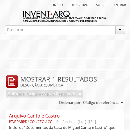
início
descritivo
sobre
entrar
Filtros
MOSTRAR 1 RESULTADOS
DESCRIÇÃO ARQUIVÍSTICA
Biblioteca Pública e Arquivo Regional de Ponta Delgada
Ordenar por:
Código de referência
Arquivo Canto e Castro
PT/BPARPD/ COL/CEC-ACC
Subfundos
[14--]-[18--]
Inclui os “Documentos da Casa de Miguel Canto e Castro” que