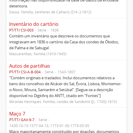
Informação não disponibilizada na base de dados da entidade
detentora.
Sousa. Família, senhores de Calhariz ([14--]-1812)
Inventário do cartório
PT/TT/ CSI-003
Série
1836
Contém um inventário que descreve os documentos que
integravam em 1836 o cartório da Casa dos condes de Óbidos,
de Palma e de Sabugal.
Mascarenhas. Família (1910-1945)
Autos de partilhas
PT/TT/ CSI-A-B-004
Série
1543-1807
"Contém originais e traslados. Inclui documentos relativos a
bens dos concelhos de Alcácer do Sal, Évora, Lisboa, Montemor-
o-Novo, Moura, Santarém e Setúbal". [Segue-se a descrição
disponível no DigitArq do ANTT, citado em "Fontes"]
Miranda Henriques. Família, condes de Sandomil ([c. 1745]-1815)
Maço 7
PT/TT/ GAV-9-7
Série
1430-10-13-1577-04-13; 1773-01-30-1773-05-05
Maço maioritariamente constituído por doações, documentos