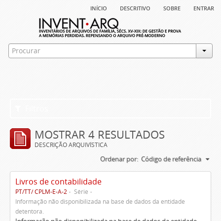
início
descritivo
sobre
entrar
Filtros
MOSTRAR 4 RESULTADOS
DESCRIÇÃO ARQUIVÍSTICA
Ordenar por:
Código de referência
Livros de contabilidade
PT/TT/ CPLM-E-A-2
Série
Informação não disponibilizada na base de dados da entidade
detentora.