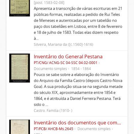
[post. 1583-02-08]
Apresenta a transcrição de várias escrituras em 21
públicas-formas, realizadas a pedido de Rui Teles
de Meneses e autenticadas por um tabelião no
paço dos tabeliães em Lisboa, entre 8 de fevereiro
e 18 de julho de 1583. Todas elas dizem respeito
à...
Silveira, Mariana da ([c.1560]-1616)
Inventário do General Pestana
PT/CNG/ ACNG-SC 04-SSC 04.02-0001
Documento simples
1854 - 1864
Pouco se sabe sobre a elaboração do Inventário
do Arquivo da Família Castro (depois Castro-Nova
Goa). A sua produção situa-se na segunda metade
do século XIX, aproximadamente entre 1854 e
1864, e é atribuída a Daniel Ferreira Pestana. Terá
sido o ...
Castro. Família (1910- )
Inventário dos documentos que compõem o cartório da Casa de Alvito
PT/FCB/ AHCB-Ms.2645
Documento simples