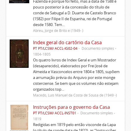
Fazenda e porque foi feito, mas a data de 1588 é
pouco posterior à da concessão do título de
conde de Sabugal a D. Duarte de Castelo Branco
(1582) por Filipe II de Espanha, rei de Portugal
desde 1580. Tem...
Abreu, Jorge de Brito e (1949- )
Index geral do cartório da Casa
PT PT/LCSM/ ACCL-IG02-04
Documento simples
1804-1805
Os quatro livros de Index Geral e um Mostrador
(desaparecido), elaborados por Frei José de
Almeida e Vasconcelos entre 1804 e 1805, supõem
a arrumação prévia do Arquivo por este monge
cisterciense. Se bem que os volumes não estejam
organizados top...
Macedo, Luís Manuel da Costa de Sousa de (1949 -)
Instruções para o governo da Casa
PT PT/LCSM/ ACCL-INST01
Documento simples
1819
Redigidas em 1819 pelo então visconde da Lapa
(o título de conde data de 1822), as “Instrucções