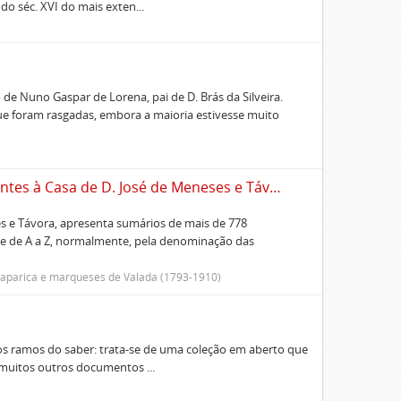
 do séc. XVI do mais exten...
de Nuno Gaspar de Lorena, pai de D. Brás da Silveira.
ue foram rasgadas, embora a maioria estivesse muito
Alfabeto dos papéis e documentos pertencentes à Casa de D. José de Meneses e Távora
 e Távora, apresenta sumários de mais de 778
te de A a Z, normalmente, pela denominação das
 Caparica e marqueses de Valada (1793-1910)
ios ramos do saber: trata-se de uma coleção em aberto que
 muitos outros documentos ...