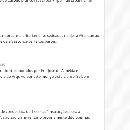
de Castelo Branco (1582) por Filipe II de Espanha, rei
 nobres, maioritariamente sedeadas na Beira Alta, que ao
da e Vasconcelos, feitos barõe...
805
ecido), elaborados por Frei José de Almeida e
via do Arquivo por este monge cisterciense. Se bem
 de conde data de 1822), as “Instrucções para a
, não são um inventário propriamente dito pois não