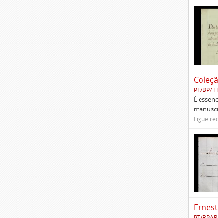
Coleçã
PT/BP/ F
É essenc
manuscri
Figueire
Ernest
PT/BPAR