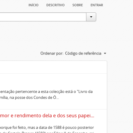
início
descritivo
sobre
entrar
Ordenar por:
Código de referência
entação pertencente a esta colecção está o "Livro da
ília, na posse dos Condes de Ó...
Livro da fazenda do senhor conde meirinho-mor e rendimento dela e dos seus papeis e outras lembranças
rque foi feito, mas a data de 1588 é pouco posterior