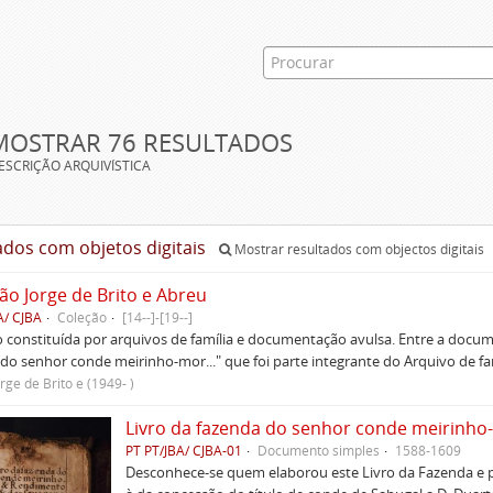
MOSTRAR 76 RESULTADOS
ESCRIÇÃO ARQUIVÍSTICA
ados com objetos digitais
Mostrar resultados com objectos digitais
ão Jorge de Brito e Abreu
A/ CJBA
Coleção
[14--]-[19--]
 constituída por arquivos de família e documentação avulsa. Entre a docum
do senhor conde meirinho-mor..." que foi parte integrante do Arquivo de fam
rge de Brito e (1949- )
PT PT/JBA/ CJBA-01
Documento simples
1588-1609
Desconhece-se quem elaborou este Livro da Fazenda e po