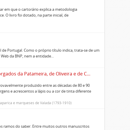
ar em que o cartorário explica a metodologia
 O livro foi dotado, na parte inicial, de
de Portugal. Como o próprio título indica, trata-se de um
o Web da BNP, nem a entidade...
Inventário dos documentos relativos aos Morgados da Patameira, de Oliveira e de Caparica
rovavelmente produzido entre as décadas de 80 e 90
ens e acrescentos a lápis ou a cor de tinta diferente
 Caparica e marqueses de Valada (1793-1910)
ios ramos do saber. Entre muitos outros manuscritos