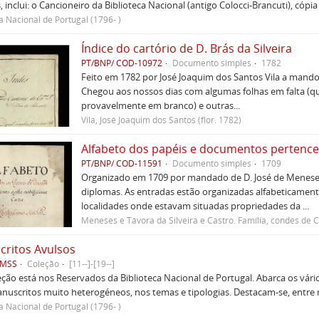
, inclui: o Cancioneiro da Biblioteca Nacional (antigo Colocci-Brancuti), cópia
a Nacional de Portugal (1796- )
Índice do cartório de D. Brás da Silveira
PT/BNP/ COD-10972
Documento simples
1782
Feito em 1782 por José Joaquim dos Santos Vila a mando 
Chegou aos nossos dias com algumas folhas em falta (q
provavelmente em branco) e outras...
Vila, José Joaquim dos Santos (flor. 1782)
PT/BNP/ COD-11591
Documento simples
1709
Organizado em 1709 por mandado de D. José de Meneses
diplomas. As entradas estão organizadas alfabeticamen
localidades onde estavam situadas propriedades da ...
Meneses e Távora da Silveira e Castro. Família, condes de
ritos Avulsos
 MSS
Coleção
[11--]-[19--]
eção está nos Reservados da Biblioteca Nacional de Portugal. Abarca os vár
anuscritos muito heterogéneos, nos temas e tipologias. Destacam-se, entre
a Nacional de Portugal (1796- )