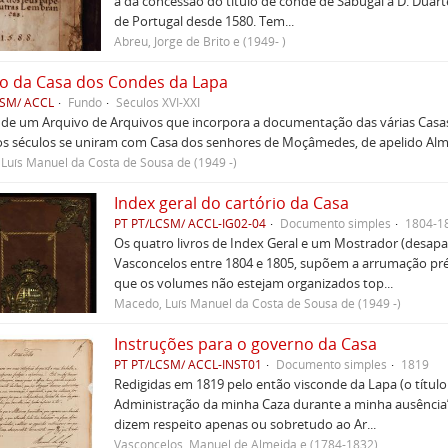
à da concessão do título de conde de Sabugal a D. Duarte 
de Portugal desde 1580. Tem...
Abreu, Jorge de Brito e (1949- )
o da Casa dos Condes da Lapa
CSM/ ACCL
Fundo
Séculos XVI-XXI
 de um Arquivo de Arquivos que incorpora a documentação das várias Casas
s séculos se uniram com Casa dos senhores de Moçâmedes, de apelido Almei
Luís Manuel da Costa de Sousa de (1949 -)
Index geral do cartório da Casa
PT PT/LCSM/ ACCL-IG02-04
Documento simples
1804-1
Os quatro livros de Index Geral e um Mostrador (desapar
Vasconcelos entre 1804 e 1805, supõem a arrumação pré
que os volumes não estejam organizados top...
Macedo, Luís Manuel da Costa de Sousa de (1949 -)
Instruções para o governo da Casa
PT PT/LCSM/ ACCL-INST01
Documento simples
1819
Redigidas em 1819 pelo então visconde da Lapa (o título
Administração da minha Caza durante a minha ausência”
dizem respeito apenas ou sobretudo ao Ar...
Vasconcelos, Manuel de Almeida e (1784-1832)