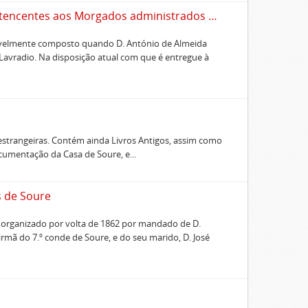
Inventário dos títulos relativos aos bens pertencentes aos Morgados administrados pelo Conde de Avintes
vavelmente composto quando D. António de Almeida
 Lavradio. Na disposição atual com que é entregue à
 estrangeiras. Contém ainda Livros Antigos, assim como
cumentação da Casa de Soure, e...
s de Soure
 organizado por volta de 1862 por mandado de D.
irmã do 7.º conde de Soure, e do seu marido, D. José