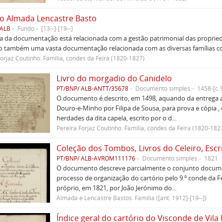
o Almada Lencastre Basto
 ALB
Fundo
[13--]-[19--]
a da documentação está relacionada com a gestão patrimonial das propried
o também uma vasta documentação relacionada com as diversas famílias com
Forjaz Coutinho. Família, condes da Feira (1820-1827)
Livro do morgadio do Canidelo
PT/BNP/ ALB-ANTT/35678
Documento simples
1458-[c.
O documento é descrito, em 1498, aquando da entrega a
Douro-e-Minho por Filipa de Sousa, para prova e cópia
herdades da dita capela, escrito por o d...
Pereira Forjaz Coutinho. Família, condes da Feira (1820-182
PT/BNP/ ALB-AVROM111176
Documento simples
1821
O documento descreve parcialmente o conjunto documen
processo de organização do cartório pelo 9.º conde da Fei
próprio, em 1821, por João Jerónimo do...
Almada e Lencastre Bastos. Família ([ant. 1912]-[19--])
Índice geral do cartório do Visconde de Vila