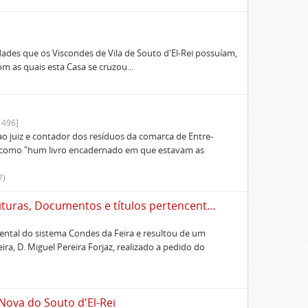
ades que os Viscondes de Vila de Souto d'El-Rei possuíam,
 as quais esta Casa se cruzou...
1496]
o juiz e contador dos resíduos da comarca de Entre-
 , como "hum livro encadernado em que estavam as
7)
Coleção dos Tombos, Livros do Celeiro, Escrituras, Documentos e títulos pertencentes ao Morgado de Freiriz e de Penegate
tal do sistema Condes da Feira e resultou de um
ra, D. Miguel Pereira Forjaz, realizado a pedido do
 Nova do Souto d'El-Rei