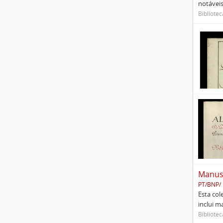
notáveis
Bibliotec
Manusc
PT/BNP/
Esta col
inclui m
Bibliotec