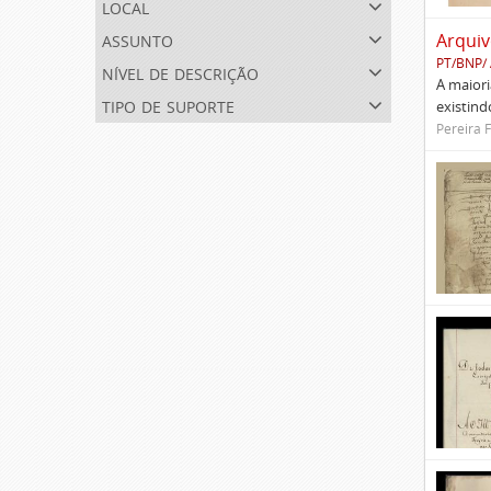
local
assunto
Arquiv
PT/BNP/
nível de descrição
A maiori
tipo de suporte
existind
Pereira 