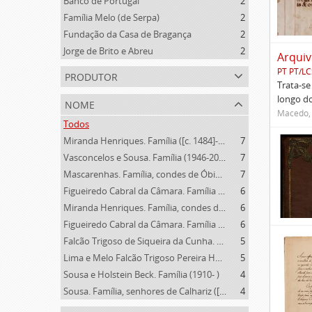
Banco de Portugal
2
Família Melo (de Serpa)
2
Fundação da Casa de Bragança
2
Jorge de Brito e Abreu
2
Arquiv
PT PT/L
produtor
Trata-se
longo do
nome
Macedo, 
Todos
Miranda Henriques. Família ([c. 1484]-[c.1745])
7
Vasconcelos e Sousa. Família (1946-2006)
7
Mascarenhas. Família, condes de Óbidos, Palma e Sabugal (1669-1910)
7
Figueiredo Cabral da Câmara. Família (1910- )
6
Miranda Henriques. Família, condes de Sandomil ([c. 1745]-1815)
6
Figueiredo Cabral da Câmara. Família (1726-1805)
6
Falcão Trigoso de Siqueira da Cunha. Família (1928- )
5
Lima e Melo Falcão Trigoso Pereira Homem de Magalhães. Família (1834-1910)
5
Sousa e Holstein Beck. Família (1910- )
4
Sousa. Família, senhores de Calhariz ([14--]-1812)
4