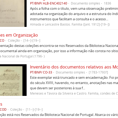
PT/BNP/ ALB-ENC402140
Documento simples
1836
Após a folha com o título, vem uma observação prelimin
adotada na organização do arquivo e a estrutura do índice.
instrumentos que facilitam a consulta e o acesso...
Almada e Lencastre Bastos. Família ([ant. 1912]-[19--])
ões em Organização
 CO
Coleção
[14--]-[19--]
ntação destas coleções encontra-se nos Reservados da Biblioteca Nacional 
ocumental ainda em organização, por isso a informação não consta no síti
a Nacional de Portugal (1796- )
PT/BNP/ CO-33
Documento simples
[1783-1793?]
Este exemplar está truncado e sem encadernação. Foi p
do século XVIII, havendo, no entanto, anotações nas marg
que devem ser posteriores à sua f...
Meneses e Távora da Silveira e Castro. Família, condes de
es
 COD
Coleção
[11--]-[19--]
eção está nos Reservados da Biblioteca Nacional de Portugal. Abarca os vár