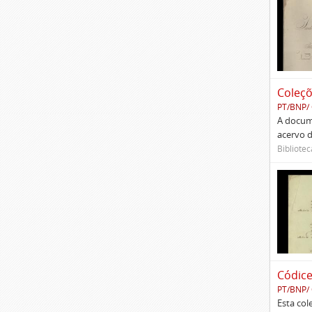
Coleç
PT/BNP/
A docume
acervo d
Bibliotec
Códic
PT/BNP/
Esta col