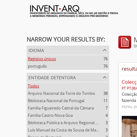
NARROW YOUR RESULTS BY:
D
idioma
Registos únicos
76
português
76
result
entidade detentora
Colecç
Todos
PT PT/JB
Arquivo Nacional da Torre do Tombo
38
Colecção
fazenda 
Biblioteca Nacional de Portugal
11
Abreu, Jo
Família Figueiredo Cabral da Câmara
7
Família Castro-Nova Goa
4
Biblioteca Pública e Arquivo Regional de Ponta Delgada
3
Luís Manuel da Costa de Sousa de Macedo
3