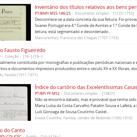
PT/BNP/ MSS-186/25
Documento simples
[1725-1753]
Desconhece-se a data concreta da sua feitura. Foi pro
Soares Portugal era 4.º Conde de Avintes e 1.º Conde de
leitura, está segmentado e desordenado...
Mascarenhas, Francisca das Chagas (1707-1733)
o Fausto Figueiredo
F
Coleção
[14--]-[19--]
ialmente constituída por monografias e publicações periódicas nacionais e
tos e documentos impressos produzidos entre o século XV e XX (forais, do
do, Fausto (1911-1971)
Índice do cartório das Excelentíssimas Casa
PT/BP/ FF-M52
Documento simples
[1862?]
Não se encontra datado, mas é provável que tenha sido
Maria Luísa da Costa Carvalho Patalim Sousa e Lafetá, a 
Luís Gonzaga de Sousa Coutinho Castel...
Sousa Coutinho. Família, condes de Redondo (1500-1910)
o do Canto
PD/ COL/CEC
Fundo
[14--]-[18--]